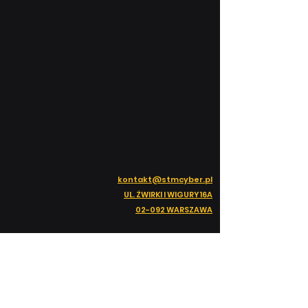
kontakt@stmcyber.pl
UL. ŻWIRKI I WIGURY 16A
02-092 WARSZAWA