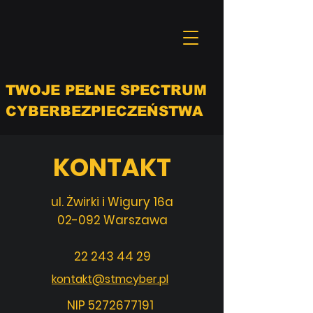
TWOJE PEŁNE SPECTRUM
CYBERBEZPIECZEŃSTWA
KONTAKT
ul. Żwirki i Wigury 16a
02-092 Warszawa
22 243 44 29
kontakt@stmcyber.pl
NIP
5272677191