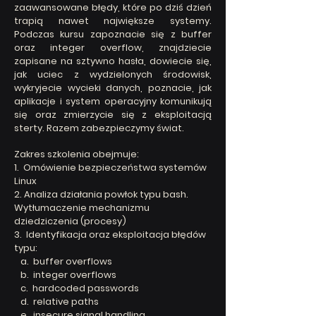
zaawansowane błędy, które po dziś dzień
trapią nawet największe systemy.
Podczas kursu zapoznacie się z buffer
oraz integer overflow, znajdziecie
zapisane na sztywno hasła, dowiecie się,
jak uciec z wydzielonych środowisk,
wykryjecie wycieki danych, poznacie, jak
aplikacje i system operacyjny komunikują
się oraz zmierzycie się z eksploitacją
sterty. Razem zabezpieczymy świat.
Zakres szkolenia obejmuje:
1. Omówienie bezpieczeństwa systemów
Linux
2. Analiza działania powłok typu bash.
Wytłumaczenie mechanizmu
dziedziczenia (procesy)
3. Identyfikacja oraz eksploitacja błędów
typu:
a. buffer overflows
b. integer overflows
c. hardcoded passwords
d. relative paths
e. insecure signal handling