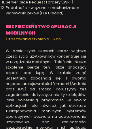
Server-Side Request Forgery (SSRF)
Podatności związane z mechanizmem
wgrywania plików (FIle Upload)
BEZPIECZEŃSTWO APLIKACJI
MOBILNYCH
Czas trwania szkolenia - 5
dni
W dzisiejszych czasach coraz większa
część życia użytkowników koncentruje się
w urządzeniu mobilnym - Telefonie. Nasze
szkolenie bierze ten, jakże znaczący
aspekt pod lupę. W trakcie zajęć
uczestnicy zapoznają się z dwoma
najpopularniejszymi platformami (Android
oraz iOS) od środka. Poruszymy też
zagadnienia dotyczące nie tylko błędów,
jakie popełniają programiści w swoim
aplikacjach, ale również, jak struktura
funkcjonowania mobilnych systemów
operacyjnych pozwala na zaatakowanie
użytkownika bez konieczności
bezpośredniej interakcji z ich aplikacją