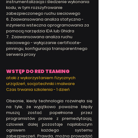
instrumentalizacja i śledzenie wykonania
kodu, w tym rozszyfrowanie
zabezpieczonego ruchu sieciowego
6. Zaawansowana analiza statyczna -
inżynieria wsteczna oprogramowania za
pomocą narzędzia IDA lub Ghidra
7. Zaawansowana analiza ruchu
sieciowego - wyłączanie certificate-
pinningu, konfiguracja transparentnego
serwera proxy
WSTĘP DO RED TEAMING
ataki z wykorzystaniem fizycznych
urządzeń, socjotechniki i malware
Czas trwania szkolenia -
1 dzień
Obecnie, kiedy technologia rozwinęła się
na tyle, że wyjątkowo poważne błędy
muszą zostać popełnione przez
programistów prawie z premedytacją,
czlowiek dalej pozostaje najsłabszym
ogniwem każdego systemu
zabezpieczeń. Prawda, można prowadzić