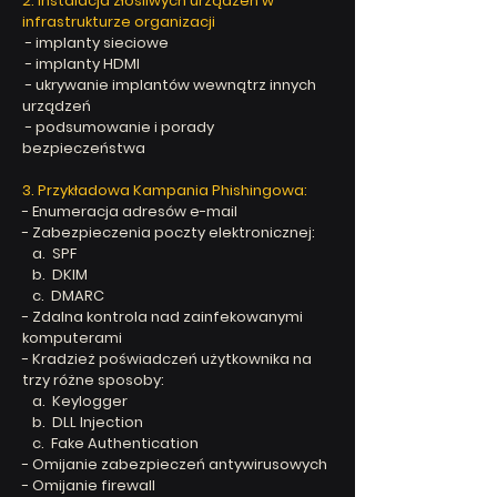
2. Instalacja złośliwych urządzeń w
infrastrukturze organizacji
- implanty sieciowe
- implanty HDMI
- ukrywanie implantów wewnątrz innych
urządzeń
- podsumowanie i porady
bezpieczeństwa
3. Przykładowa Kampania Phishingowa:
- Enumeracja adresów e-mail
- Zabezpieczenia poczty elektronicznej:
a.
SPF
b. DKIM
c. DMARC
- Zdalna kontrola nad zainfekowanymi
komputerami
- Kradzież poświadczeń użytkownika na
trzy różne sposoby:
a. Keylogger
b. DLL Injection
c. Fake Authentication
- Omijanie zabezpieczeń antywirusowych
- Omijanie firewall