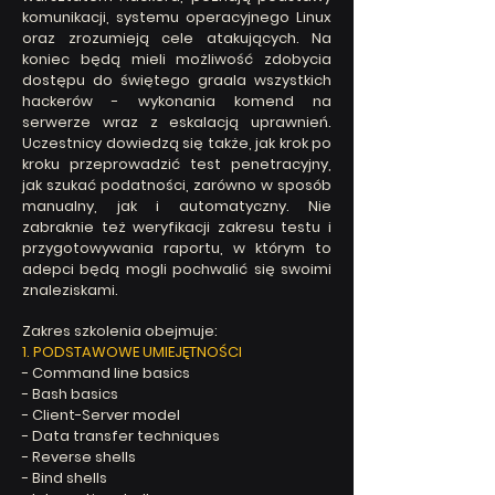
komunikacji, systemu operacyjnego Linux
oraz zrozumieją cele atakujących. Na
koniec będą mieli możliwość zdobycia
dostępu do świętego
graala wszystkich
hackerów - wykonania komend na
serwerze wraz z eskalacją uprawnień.
Uczestnicy dowiedzą się także, jak krok po
kroku przeprowadzić test penetracyjny,
jak szukać podatności, zarówno w s
posób
manualny, jak i automatyczny. Nie
zabraknie też weryfikacji zakresu testu i
przygotowywania raportu, w którym to
adepci będą mogli pochwalić się swoimi
znaleziskami.
Zakres szkolenia obejmuje:
1. PODSTAWOWE UMIEJĘTNOŚCI
- Command line basics​
- Bash basics​
- Client-Server model​
- Data transfer techniques​
- Reverse shells​
- Bind shells​