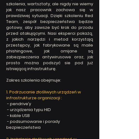
szkolenia, wartsztaty, ale nigdy nie wiemy
jak nasz pracownik zachowa się w
prawdziwej sytuacji. Dzięki szkoleniu Red
Team, zespół bezpieczeństwa będzie
gotowy, aby zawsze być krok do przodu
przed atakującymi. Nasi eksperci pokażą
,
z jakich narzędzi i metod korzystają
przestępcy, jak fabrykowane są maile
phishingowe, jak omijane są
zabezpieczenia antywirusowe oraz, jak
prosto można podszyć sie pod już
istniejącą infrastrukturę.
Zakres szkolenia obejmuje:
1. Podrzucanie złośliwych urządzeń w
infrastrukturze organizacji :
- pendrive’y
- urządzenia typu HID
- kable USB
- podsumowanie i porady
bezpieczeństwa