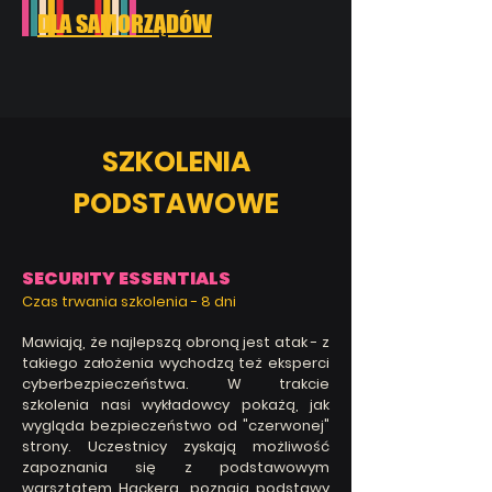
DLA SAMORZĄDÓW
SZKOLENIA
PODSTAWOWE
SECURITY ESSENTIALS
Czas trwania szkolenia - 8 d
ni
Mawiają, że najlepszą obroną jest atak - z
takiego założenia wychodzą też eksperci
cyberbezpieczeństwa. W trakcie
szkolenia nasi wykładowcy
pokażą, jak
wygląda bezpieczeństwo od "czerwonej"
strony. Uczestnicy zyskają możliwość
zapoznania się z podstawowym
warsztatem Hackera, poznają podstawy