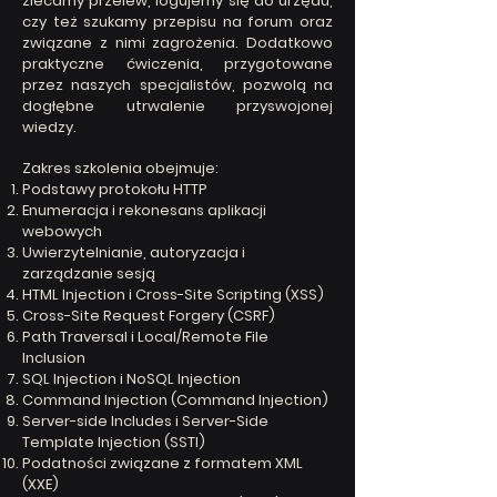
zlecamy przelew, logujemy się do urzędu,
czy też szukamy przepisu na forum oraz
związane z nimi zagrożenia. Dodatkowo
praktyczne ćwiczenia, przygotowane
przez naszych specjalistów, pozwolą na
dogłębne utrwalenie przyswojonej
wiedzy.
Zakres szkolenia obejmuje:
Podstawy protokołu HTTP
Enumeracja i rekonesans aplikacji
webowych
Uwierzytelnianie, autoryzacja i
zarządzanie sesją
HTML Injection i Cross-Site Scripting (XSS)
Cross-Site Request Forgery (CSRF)
Path Traversal i Local/Remote File
Inclusion
SQL Injection i NoSQL Injection
Command Injection (Command Injection)
Server-side Includes i Server-Side
Template Injection (SSTI)
Podatności związane z formatem XML
(XXE)