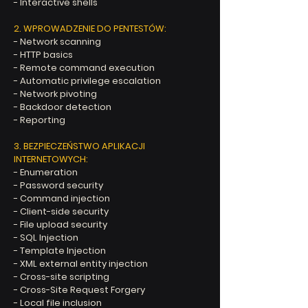
- Interactive shells
2. WPROWADZENIE DO PENTESTÓW:
- Network scanning​
- HTTP basics​
- Remote command execution​
- Automatic privilege escalation​
- Network pivoting​
- Backdoor detection​
- Reporting
3. BEZPIECZEŃSTWO APLIKACJI
INTERNETOWYCH:
- Enumeration​
- Password security​
- Command injection​
- Client-side security​
- File upload security​
- SQL Injection​
- Template Injection​
- XML external entity injection​
- Cross-site scripting​
- Cross-Site Request Forgery​
- Local file inclusion​