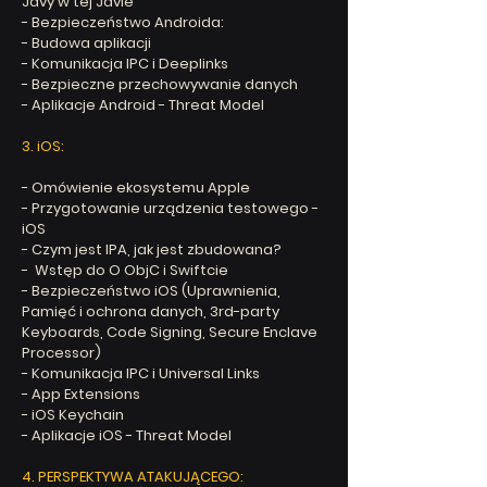
Javy w tej Javie
- Bezpieczeństwo Androida:
- Budowa aplikacji
- Komunikacja IPC i Deeplinks
- Bezpieczne przechowywanie danych
- Aplikacje Android - Threat Model
3. iOS:
- Omówienie ekosystemu Apple
- Przygotowanie urządzenia testowego -
iOS
- Czym jest IPA, jak jest zbudowana?
- Wstęp do O ObjC i Swiftcie
- Bezpieczeństwo iOS (Uprawnienia,
Pamięć i ochrona danych, 3rd-party
Keyboards, Code Signing, Secure Enclave
Processor)
- Komunikacja IPC i Universal Links
- App Extensions
- iOS Keychain
- Aplikacje iOS - Threat Model
4. PERSPEKTYWA ATAKUJĄCEGO: