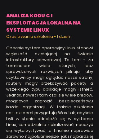
ANALIZA KODU C I
EKSPLOITACJA LOKALNA NA
SYSTEMIE LINUX
Czas trwania szkolenia -
1 dzień
Obecnie system operacyjny Linux stanowi
większość działającej na świecie
infrastruktury serwerowej. To tam - za
terminalem wiele starych, lecz
sprawdzonych rozwiązań pilnuje, aby
użytkownicy mogli oglądać nasze strony,
routery mogły przekazywać pakiety, a
wszelkiego typu aplikacje mogły istnieć.
Jednak, nawet i tam czai się wiele błędów,
mogących zagrozić bezpieczeństwu
każdej organizacji. W trakcie szkolenia
nasi eksperci przygotują Was tak, abyście
byli w stanie odnaleźć się w systemie
Linux, samodzielnie zlokalizować, nauczyć
się wykorzystywać, a finalnie naprawiać
zarówno najpoluarniejsze, jak i najbardziej