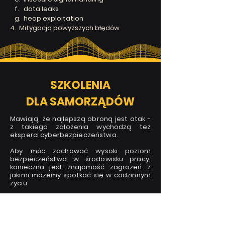
f.
data leaks
g. heap exploitation
4. Mitygacja powyższych błędów
SZKOLENIA
DLA
SAMORZĄDÓW
Mawiają, że najlepszą obroną jest atak -
z takiego założenia wychodzą też
eksperci cyberbezpieczeństwa.
Aby móc zachować wysoki poziom
bezpieczeństwa w środowisku pracy,
konieczna jest znajomość zagrożeń z
jakimi możemy spotkać się w codzinnym
życiu.
Czasem do poważnych naruszeń
wystarczy jedno małe kliknięcie
dokonane przez nieprzygotowanego na
zagrożenia powszechne w codziennym