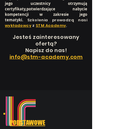
jego uczestnicy otrzymują
certyfikaty,potwierdzające nabycie
kompetencji w zakresie jego
tematyki.
Szkolenia prowadzą nasi
wykładowcy
z
STM Academy
.
Jesteś
zainteresowany
ofertą?
Napisz do nas!
info@stm-academy.com
PODSTAWOWE