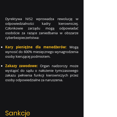
Dyrektywa NIS2 wprowadza rewolucję w
odpowiedzialności kadry kierowniczej.
Członkowie zarządu mogą odpowiadać
osobiście za rażące zaniedbania w obszarze
cyberbezpieczeństwa:
Kary pieniężne dla menedżerów:
Mogą
wynosić do 600% miesięcznego wynagrodzenia
osoby kierującej podmiotem.
Zakazy zawodowe:
Organ nadzorczy może
wystąpić do sądu o nałożenie tymczasowego
zakazu pełnienia funkcji kierowniczych przez
osoby odpowiedzialne za naruszenia.
Sankcje