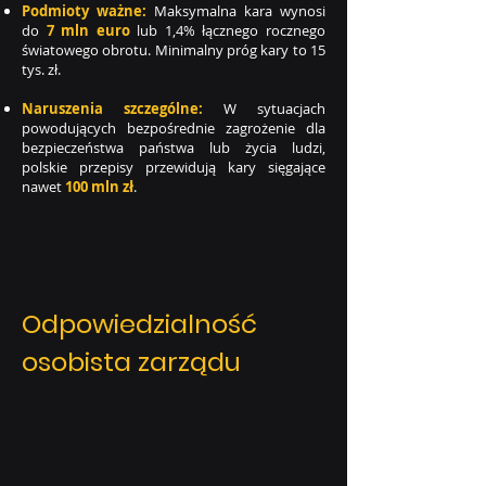
Podmioty ważne:
Maksymalna kara wynosi
do
7 mln euro
lub 1,4% łącznego rocznego
światowego obrotu. Minimalny próg kary to 15
tys. zł.
Naruszenia szczególne:
W sytuacjach
powodujących bezpośrednie zagrożenie dla
bezpieczeństwa państwa lub życia ludzi,
polskie przepisy przewidują kary sięgające
nawet
100 mln zł
.
Odpowiedzialność
osobista zarządu