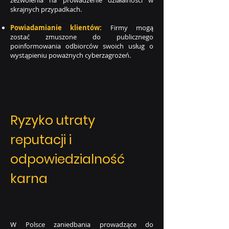
zezwolenia na prowadzenie działalności w
skrajnych przypadkach.
Powiadamianie klientów:
Firmy mogą
zostać zmuszone do publicznego
poinformowania odbiorców swoich usług o
wystąpieniu poważnych cyberzagrożeń.
Ryzyko utraty
reputacji i
odpowiedzialność
karna
W Polsce zaniedbania prowadzące do