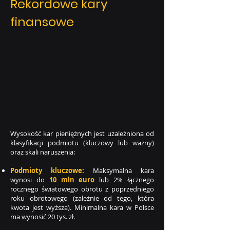
Rekordowe kary
finansowe
Wysokość kar pieniężnych jest uzależniona od
klasyfikacji podmiotu (kluczowy lub ważny)
oraz skali naruszenia:
Podmioty kluczowe:
Maksymalna kara
wynosi do
10 mln euro
lub 2% łącznego
rocznego światowego obrotu z poprzedniego
roku obrotowego (zależnie od tego, która
kwota jest wyższa). Minimalna kara w Polsce
ma wynosić 20 tys. zł.