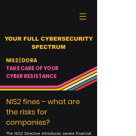
YOUR FULL CYBERSECURITY
SPECTRUM
NIS2 | DORA
TAKE CARE OF YOUR
CYBER RESISTANCE
NIS2 fines – what are
the risks for
companies?
The NIS2 Directive introduces severe financial